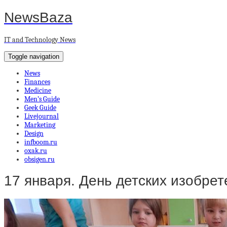
NewsBaza
IT and Technology News
Toggle navigation
News
Finances
Medicine
Men’s Guide
Geek Guide
Livejournal
Marketing
Design
infboom.ru
oxak.ru
obsigen.ru
17 января. День детских изобре