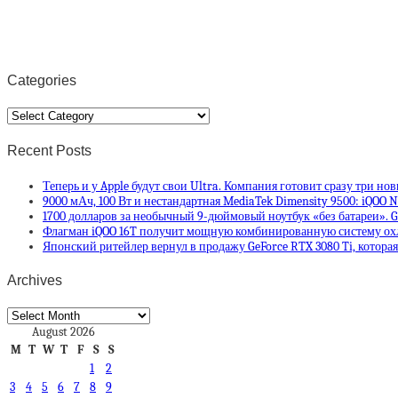
Categories
Categories
Recent Posts
Теперь и у Apple будут свои Ultra. Компания готовит сразу три но
9000 мАч, 100 Вт и нестандартная MediaTek Dimensity 9500: iQOO N
1700 долларов за необычный 9-дюймовый ноутбук «без батареи». 
Флагман iQOO 16T получит мощную комбинированную систему ох
Японский ритейлер вернул в продажу GeForce RTX 3080 Ti, кото
Archives
Archives
August 2026
M
T
W
T
F
S
S
1
2
3
4
5
6
7
8
9