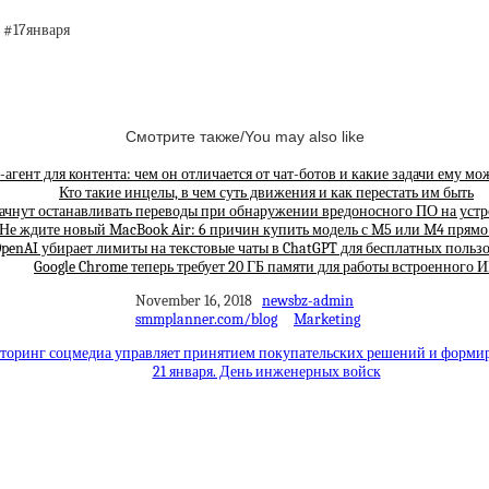
 #17января
Смотрите также/You may also like
агент для контента: чем он отличается от чат-ботов и какие задачи ему мо
Кто такие инцелы, в чем суть движения и как перестать им быть
ачнут останавливать переводы при обнаружении вредоносного ПО на устр
Не ждите новый MacBook Air: 6 причин купить модель с M5 или M4 прямо
penAI убирает лимиты на текстовые чаты в ChatGPT для бесплатных польз
Google Chrome теперь требует 20 ГБ памяти для работы встроенного 
November 16, 2018
newsbz-admin
smmplanner.com/blog
Marketing
торинг соцмедиа управляет принятием покупательских решений и форми
21 января. День инженерных войск