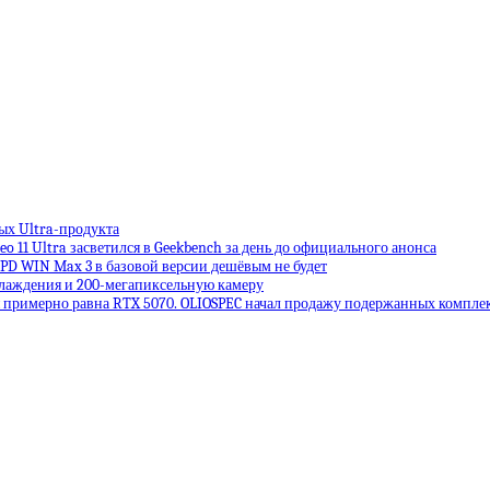
вых Ultra-продукта
eo 11 Ultra засветился в Geekbench за день до официального анонса
GPD WIN Max 3 в базовой версии дешёвым не будет
лаждения и 200-мегапиксельную камеру
рая примерно равна RTX 5070. OLIOSPEC начал продажу подержанных компл