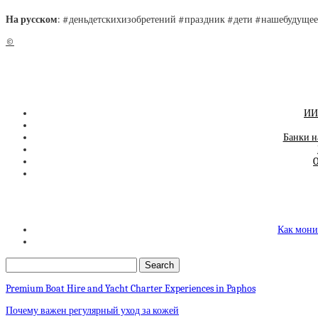
На русском
: #деньдетскихизобретений #праздник #дети #нашебудущее
©
ИИ-
Банки н
O
Как мони
Premium Boat Hire and Yacht Charter Experiences in Paphos
Почему важен регулярный уход за кожей