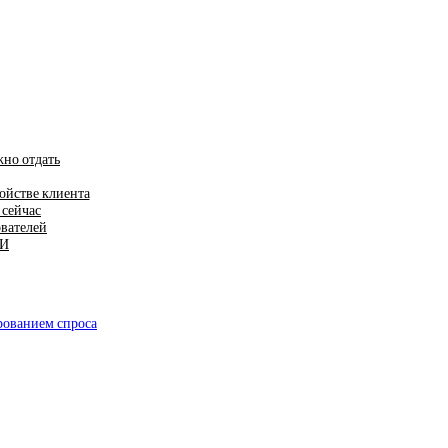
жно отдать
ойстве клиента
 сейчас
ователей
ИИ
рованием спроса