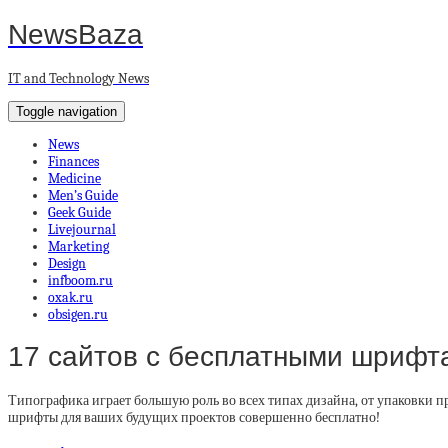
NewsBaza
IT and Technology News
Toggle navigation
News
Finances
Medicine
Men’s Guide
Geek Guide
Livejournal
Marketing
Design
infboom.ru
oxak.ru
obsigen.ru
17 сайтов с бесплатными шрифт
Типографика играет большую роль во всех типах дизайна, от упаковки 
шрифты для ваших будущих проектов совершенно бесплатно!