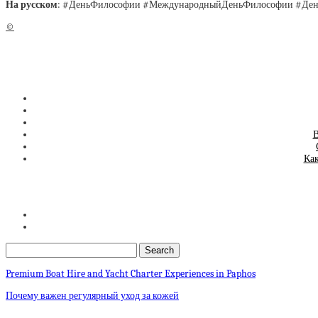
На русском
: #ДеньФилософии #МеждународныйДеньФилософии #Ден
©
В
Как
Premium Boat Hire and Yacht Charter Experiences in Paphos
Почему важен регулярный уход за кожей