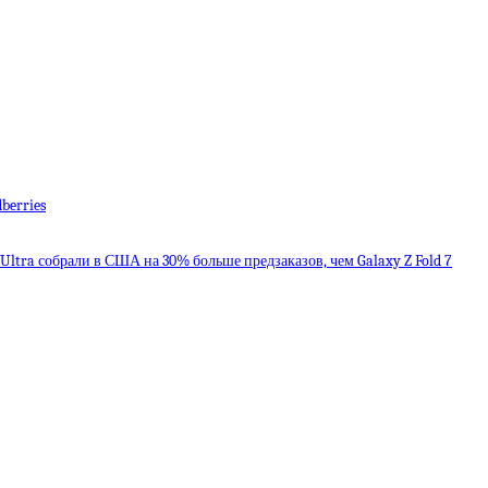
berries
8 Ultra собрали в США на 30% больше предзаказов, чем Galaxy Z Fold 7