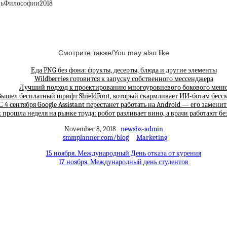
ьФилософии2018
Смотрите также/You may also like
Еда PNG без фона: фрукты, десерты, блюда и другие элементы
Wildberries готовится к запуску собственного мессенджера
Лучший подход к проектированию многоуровневого бокового мен
ышел бесплатный шрифт ShieldFont, который скармливает ИИ-ботам бес
С 4 сентября Google Assistant перестанет работать на Android — его замени
 прошла неделя на рынке труда: робот разливает вино, а врачи работают бе
November 8, 2018
newsbz-admin
smmplanner.com/blog
Marketing
15 ноября. Международный День отказа от курения
17 ноября. Международный день студентов