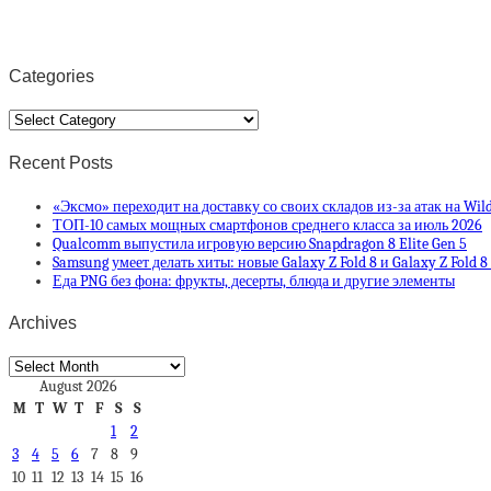
Categories
Categories
Recent Posts
«Эксмо» переходит на доставку со своих складов из-за атак на Wild
ТОП-10 самых мощных смартфонов среднего класса за июль 2026
Qualcomm выпустила игровую версию Snapdragon 8 Elite Gen 5
Samsung умеет делать хиты: новые Galaxy Z Fold 8 и Galaxy Z Fold 
Еда PNG без фона: фрукты, десерты, блюда и другие элементы
Archives
Archives
August 2026
M
T
W
T
F
S
S
1
2
3
4
5
6
7
8
9
10
11
12
13
14
15
16