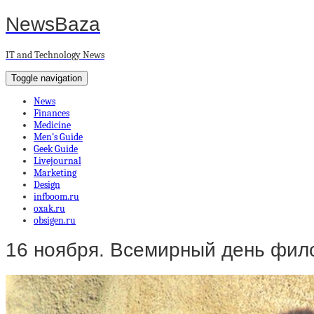
NewsBaza
IT and Technology News
Toggle navigation
News
Finances
Medicine
Men’s Guide
Geek Guide
Livejournal
Marketing
Design
infboom.ru
oxak.ru
obsigen.ru
16 ноября. Всемирный день фи