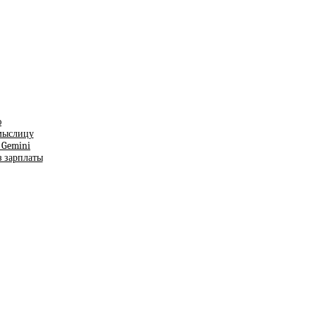
ю
смыслицу
т Gemini
з зарплаты