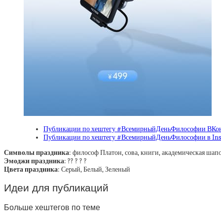
Публикации по хештегу #ВсемирныйДеньФилософии ВКон
Публикации по хештегу #ВсемирныйДеньФилософии в Ins
Символы праздника
: философ Платон, сова, книги, академическая шап
Эмоджи праздника
: ?‍? ? ? ?
Цвета праздника
: Серый, Белый, Зеленый
Идеи для публикаций
Больше хештегов по теме