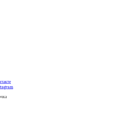
такте
tagram
очка