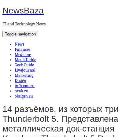
NewsBaza
IT and Technology News
Toggle navigation
News
Finances
Medicine
Men’s Guide
Geek Guide
Livejournal
Marketing
Design
infboom.ru
oxak.ru
obsigen.ru
14 разъёмов, из которых три
Thunderbolt 5. Представлена
металлическая док-станция