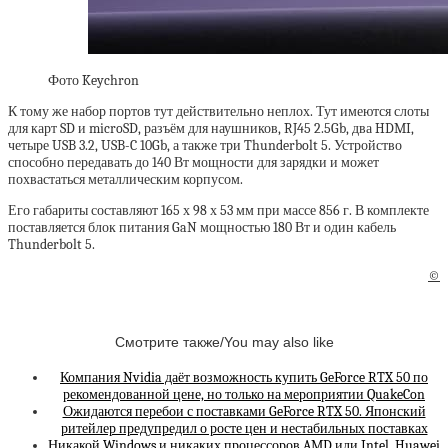
Фото Keychron
К тому же набор портов тут действительно неплох. Тут имеются слоты
для карт SD и microSD, разъём для наушников, RJ45 2.5Gb, два HDMI,
четыре USB 3.2, USB-C 10Gb, а также три Thunderbolt 5. Устройство
способно передавать до 140 Вт мощности для зарядки и может
похвастаться металлическим корпусом.
Его габариты составляют 165 х 98 х 53 мм при массе 856 г. В комплекте
поставляется блок питания GaN мощностью 180 Вт и один кабель
Thunderbolt 5.
©
Смотрите также/You may also like
Компания Nvidia даёт возможность купить GeForce RTX 50 по
рекомендованной цене, но только на мероприятии QuakeCon
Ожидаются перебои с поставками GeForce RTX 50. Японский
ритейлер предупредил о росте цен и нестабильных поставках
Никакой Windows и никаких процессоров AMD или Intel. Huawei