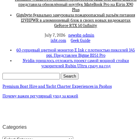
представила обновлённый ноутбук MateBook Pro на Kirin X90
Plus
Gigabyte буквально замуровала пожароопасный разъём питания
12VHPWR в алюминиевый блок в своих новых видеокартах
GeForce RTX 50 Infinity
July 7, 2026
newsbz-admin
ixbt.com
Geek Guide
60-герцевый цветной монитор E Ink с плотностью пикселей 145
ppi. Представлен Bigme B251 Pro
Nvidia пришлось отложить проект самой мощной стойки
ускорителей Rubin Ultra сразу на год
Premium Boat Hire and Yacht Charter Experiences in Paphos
Почему важен регулярный уход за кожей
Categories
Categories