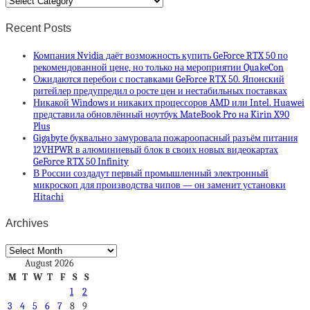
Recent Posts
Компания Nvidia даёт возможность купить GeForce RTX 50 по
рекомендованной цене, но только на мероприятии QuakeCon
Ожидаются перебои с поставками GeForce RTX 50. Японский
ритейлер предупредил о росте цен и нестабильных поставках
Никакой Windows и никаких процессоров AMD или Intel. Huawei
представила обновлённый ноутбук MateBook Pro на Kirin X90
Plus
Gigabyte буквально замуровала пожароопасный разъём питания
12VHPWR в алюминиевый блок в своих новых видеокартах
GeForce RTX 50 Infinity
В России создадут первый промышленный электронный
микроскоп для производства чипов — он заменит установки
Hitachi
Archives
Archives
August 2026
M
T
W
T
F
S
S
1
2
3
4
5
6
7
8
9