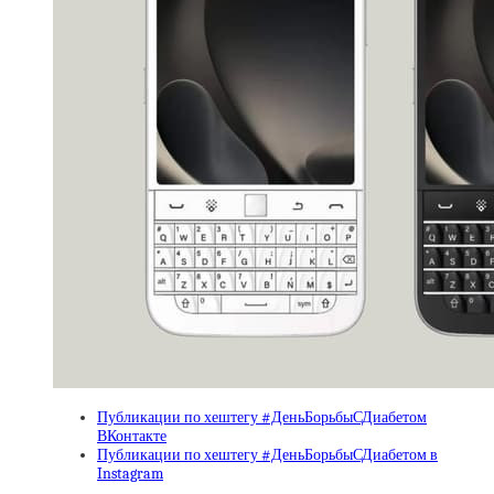
Публикации по хештегу #ДеньБорьбыСДиабетом
ВКонтакте
Публикации по хештегу #ДеньБорьбыСДиабетом в
Instagram