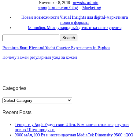
November 8, 2018
newsbz-admin
smmplanner.com/blog
Marketing
Новые возможности Visual Insights для digital-маркетинга
нового формата
15 ноября. Международный День отказа от курения
Premium Boat Hire and Yacht Charter Experiences in Paphos
Почему важен регулярный уход за кожей
Categories
Categories
Recent Posts
Теперь и у Apple будут свои Ultra. Компания готовит сразу три
новых Ultra-продукта
9000 мАч, 100 Вт и нестандартная MediaTek Dimensity 9500: iQOO