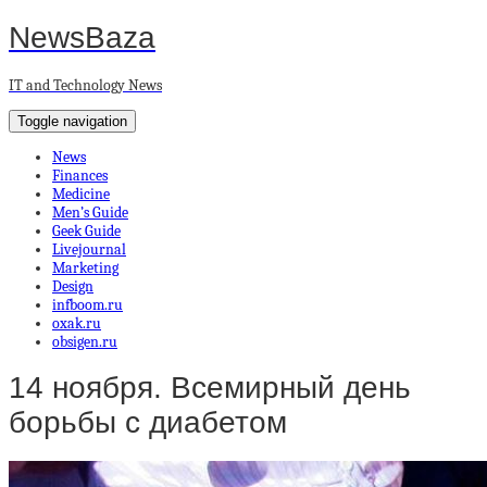
NewsBaza
IT and Technology News
Toggle navigation
News
Finances
Medicine
Men’s Guide
Geek Guide
Livejournal
Marketing
Design
infboom.ru
oxak.ru
obsigen.ru
14 ноября. Всемирный день
борьбы с диабетом