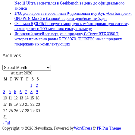
Neo 11 Ultra засветился в Geekbench за день до официального
анонса
1700 долларов за необычный 9-дюймовый ноутбук «без батареи».
GPD WIN Max 3 в базовой версии дешёвым не будет
Флагман iQOO 16T получит мощную комбинированную систему
охлаждения и 200-мегапиксельную камеру
Японский ритейлер вернул в продажу GeForce RTX 3080 Ti,
которая примерно равна RTX 5070. OLIOSPEC начал продажу
подержанных комплектующих
Archives
Archives
August 2026
M
T
W
T
F
S
S
1
2
3
4
5
6
7
8
9
10
11
12
13
14
15
16
17
18
19
20
21
22
23
24
25
26
27
28
29
30
31
« Jul
Copyright © 2026 NewsBaza. Powered by
WordPress
&
PR Pin Theme