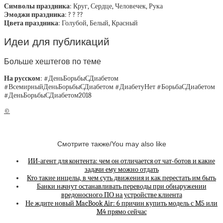
Символы праздника
: Круг, Сердце, Человечек, Рука
Эмоджи праздника
: ? ? ??
Цвета праздника
: Голубой, Белый, Красный
Идеи для публикаций
Больше хештегов по теме
На русском
: #ДеньБорьбыСДиабетом
#ВсемирныйДеньБорьбыСДиабетом #ДиабетуНет #БорьбаСДиабетом
#ДеньБорьбыСДиабетом2018
©
Смотрите также/You may also like
ИИ-агент для контента: чем он отличается от чат-ботов и какие
задачи ему можно отдать
Кто такие инцелы, в чем суть движения и как перестать им быть
Банки начнут останавливать переводы при обнаружении
вредоносного ПО на устройстве клиента
Не ждите новый MacBook Air: 6 причин купить модель с M5 или
M4 прямо сейчас