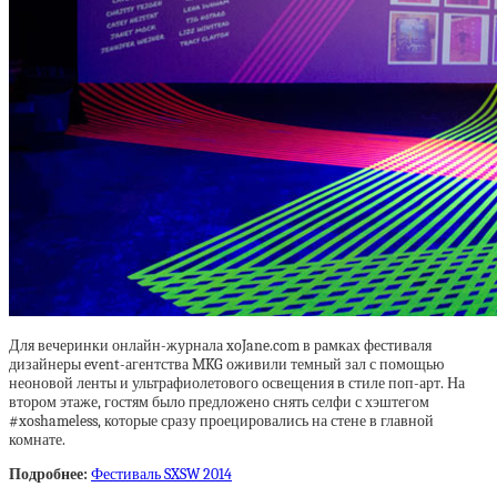
Для вечеринки онлайн-журнала xoJane.com в рамках фестиваля
дизайнеры event-агентства MKG оживили темный зал с помощью
неоновой ленты и ультрафиолетового освещения в стиле поп-арт. На
втором этаже, гостям было предложено снять селфи с хэштегом
#xoshameless, которые сразу проецировались на стене в главной
комнате.
Подробнее:
Фестиваль SXSW 2014