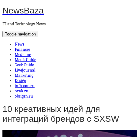
NewsBaza
IT and Technology News
Toggle navigation
News
Finances
Medicine
Men’s Guide
Geek Guide
Livejournal
Marketing
Design
infboom.ru
oxak.ru
obsigen.ru
10 креативных идей для
интеграций брендов с SXSW