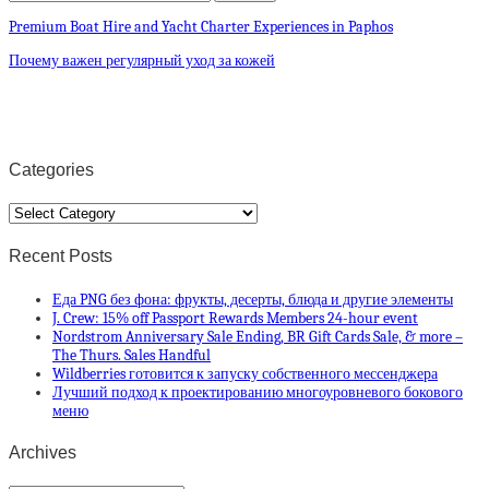
Premium Boat Hire and Yacht Charter Experiences in Paphos
Почему важен регулярный уход за кожей
Categories
Categories
Recent Posts
Еда PNG без фона: фрукты, десерты, блюда и другие элементы
J. Crew: 15% off Passport Rewards Members 24-hour event
Nordstrom Anniversary Sale Ending, BR Gift Cards Sale, & more –
The Thurs. Sales Handful
Wildberries готовится к запуску собственного мессенджера
Лучший подход к проектированию многоуровневого бокового
меню
Archives