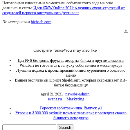
Некоторыми ключевыми моментами события этого года мы уже
делились в статье
Идеи SXSW Online 2021: 6 лучших event-стратегий от
создателей первого виртуального фестиваля
.
По материалам
bizbash.com
©
Смотрите также/You may also like
Еда PNG без фона: фрукты, десерты, блюда и другие элементы
Wildberries готовится к запуску собственного мессенджера
Лучший подход к проектированию многоуровневого бокового
меню
Вышел бесплатный шрифт ShieldFont, который скармливает ИИ-
ботам бессмыслицу
April 21, 2021
newsbz-admin
event.ru
Marketing
Гороскоп арбитражника. Выпуск #1
Угрозы и 3 000 000 рублей: почему партнерка преследует своего
бывшего менеджера