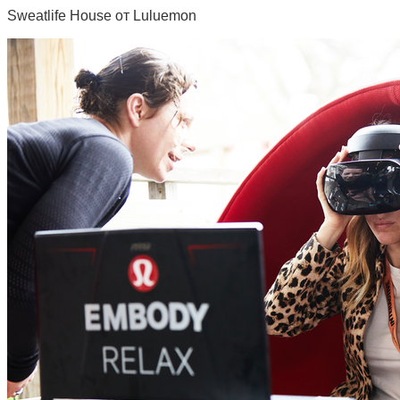
Sweatlife House от Luluemon