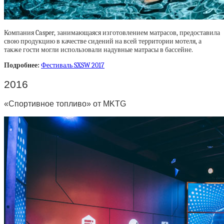
Компания Casper, занимающаяся изготовлением матрасов, предоставила
свою продукцию в качестве сидений на всей территории мотеля, а
также гости могли использовали надувные матрасы в бассейне.
Подробнее:
Фестиваль SXSW 2017
2016
«Спортивное топливо» от MKTG